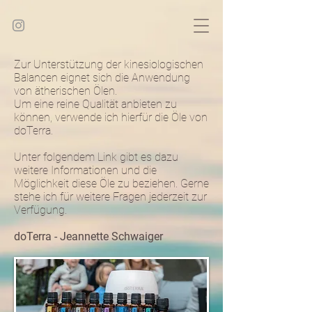
Zur Unterstützung der kinesiologischen
Balancen eignet sich die Anwendung
von ätherischen Ölen.
Um eine reine Qualität anbieten zu
können, verwende ich hierfür die Öle von
doTerra.
Unter folgendem Link gibt es dazu
weitere Informationen und die
Möglichkeit diese Öle zu beziehen. Gerne
stehe ich für weitere Fragen jederzeit zur
Verfügung.
doTerra - Jeannette Schwaiger